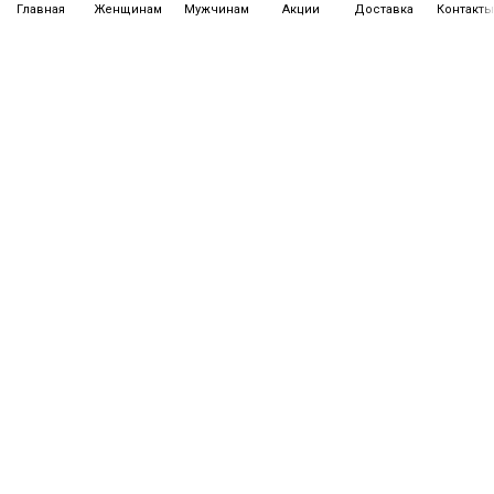
Главная
Женщинам
Мужчинам
Акции
Доставка
Контакт
УЗНАЙТЕ ОБ АКЦИЯХ И СКИДКАХ ПЕРВЫМИ!
1-2 раза в месяц мы будем присылать вам
информацию о наших новинках, скидках и акциях.
Обещаем быть полезными!
Подписаться
Нажимая на кнопку, вы соглашаетесь на обработку персональных данных